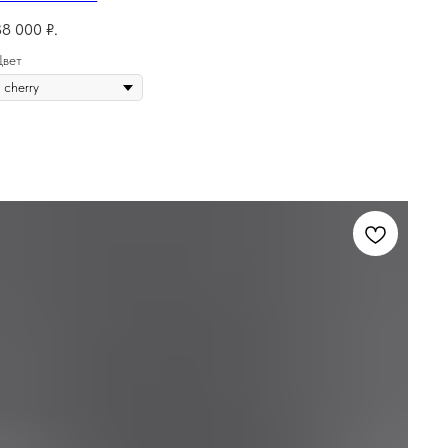
38 000
₽.
Цвет