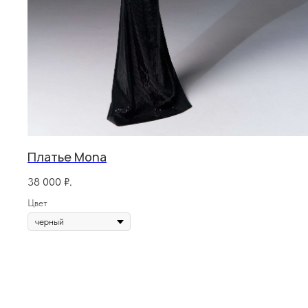
Платье Mona
Разделы сайта
Покупат
38 000
₽.
Все товары
Условия во
Цвет
Разделы товаров
Оплата и до
на главную
О нас
Контакты, р
Сертификаты