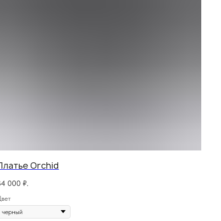
Платье Orchid
34 000
₽.
Цвет