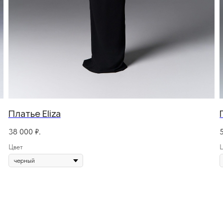
Платье Eliza
Адрес:
елям
Ин
38 000
₽.
зврата/обмена
Поли
г. Казань, ул. Кремлевская, 2а ПН-ВС с 11:00 до 20:00
Цвет
ставка
Публ
г. Казань, ул. Проспект Победы, 141 ТЦ МЕГА
ПН-ВС с 10:00 до 22:00
еквизиты
Созд