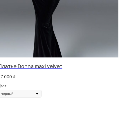
Платье Donna maxi velvet
формация
57 000
₽.
тика конфиденциальности
Цвет
ичная оферта
info@frwl.store
ание сайта
+7 919 690-30-30