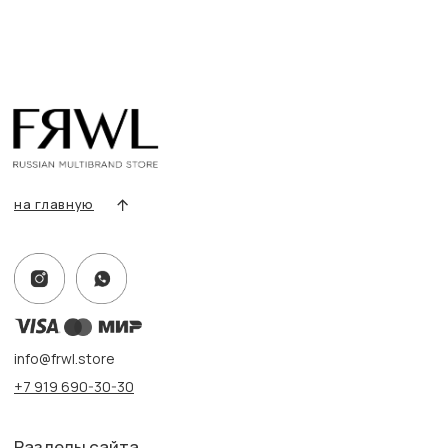
О нас
Сертификаты
Покупателям
Условия возврата/обмена
Оплата и доставка
Контакты, реквизиты
Адрес:
г. Казань, ул. Кремлевская, 2а ПН-ВС с 11:00 до 20:00
г. Казань, ул. Проспект Победы, 141 ТЦ МЕГА
ПН-ВС с 10:00 до 22:00
Информация
Политика конфиденциальности
Публичная оферта
Создание сайта