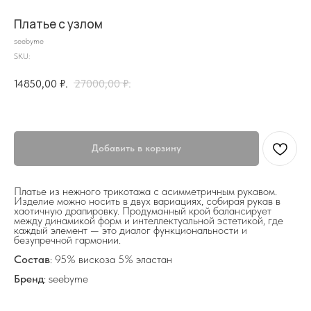
Платье с узлом
seebyme
SKU:
14850,00
₽.
27000,00
₽.
на главную
Добавить в корзину
Платье из нежного трикотажа с асимметричным рукавом.
Изделие можно носить в двух вариациях, собирая рукав в
хаотичную драпировку. Продуманный крой балансирует
между динамикой форм и интеллектуальной эстетикой, где
info@frwl.store
каждый элемент — это диалог функциональности и
+7 919 690-30-30
безупречной гармонии.
Состав
: 95% вискоза 5% эластан
Разделы сайта
Бренд
: seebyme
Все товары
Разделы товаров