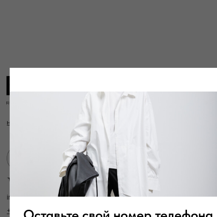
info@frwl.store
+7 919 690-30-30
Разделы сайта
Все товары
Разделы товаров
О нас
Сертификаты
Покупателям
Условия возврата/обмена
Оплата и доставка
Контакты, реквизиты
Адрес:
г. Казань, ул. Кремлевская, 2а ПН-ВС с 11:00 до 20:00
г. Казань, ул. Проспект Победы, 141 ТЦ МЕГА
ПН-ВС с 10:00 до 22:00
Оставьте свой номер телефона
Информация