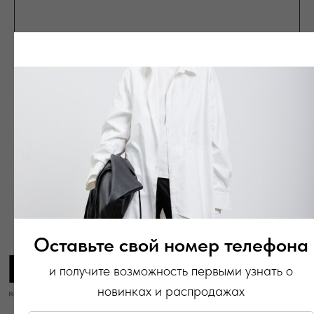
на главную
info@frwl.store
+7 919 690-30-30
Разделы сайта
Все товары
Разделы товаров
О нас
Сертификаты
Оставьте свой номер телефона
Покупателям
и получите возможность первыми узнать о
Условия возврата/обмена
Оплата и доставка
новинках и распродажах
Контакты, реквизиты