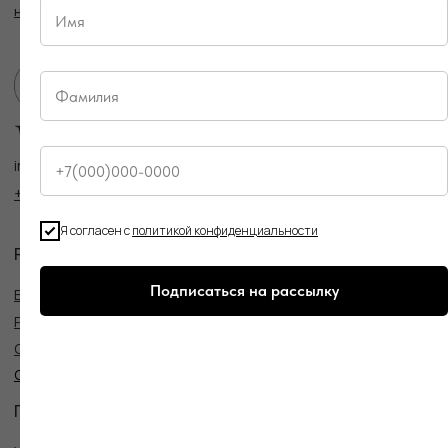
Адрес:
г. Казань, ул. Кремлевская, 2а ПН-ВС с 11:00 до 20:00
г. Казань, ул. Проспект Победы, 141 ТЦ МЕГА
ПН-ВС с 10:00 до 22:00
Информация
Политика конфиденциальности
Публичная оферта
Создание сайта
Я согласен с
политикой конфиденциальности
Подписаться на рассылку