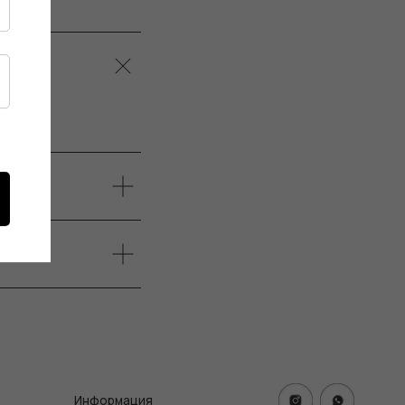
формация
тика конфиденциальности
ичная оферта
info@frwl.store
ание сайта
+7 919 690-30-30