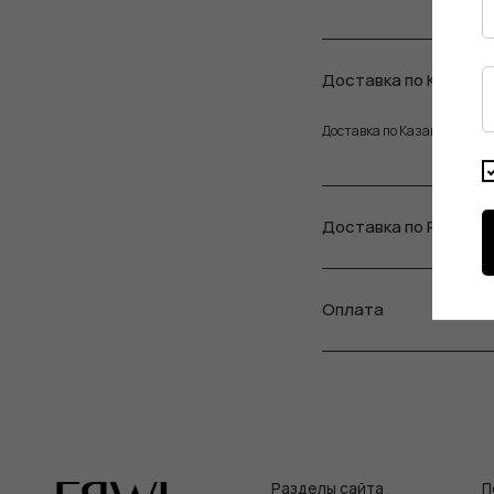
Доставка по Казани
Доставка по Казани доступн
Доставка по России
Оплата
Разделы сайта
Покупат
Все товары
Условия во
Разделы товаров
Оплата и до
на главную
О нас
Контакты, р
Сертификаты