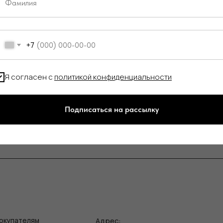
+7
а Яндекс Такси 350 р.
Я согласен с
политикой конфиденциальности
 СДЭК
Подписаться на рассылку
Адрес:
елям
Ин
зврата/обмена
Поли
г. Казань, ул. Кремлевская, 2а ПН-ВС с 11:00 до 20:00
ставка
Публ
г. Казань, ул. Проспект Победы, 141 ТЦ МЕГА
ПН-ВС с 10:00 до 22:00
еквизиты
Созд