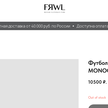
я доставка от 40.000 руб. по России
Доступна оплата Д
Футбо
MONO
10500
₽.
Out of stock