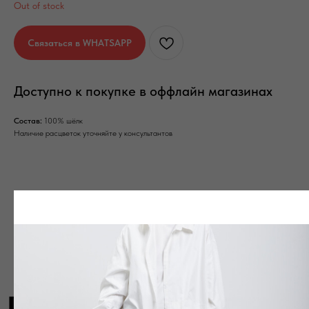
Out of stock
Связаться в WHATSAPP
на главную
Доступно к покупке в оффлайн магазинах
Состав:
100% шёлк
Наличие расцветок уточняйте у консультантов
info@frwl.store
+7 919 690-30-30
Разделы сайта
Все товары
Разделы товаров
О нас
Сертификаты
Покупателям
Условия возврата/обмена