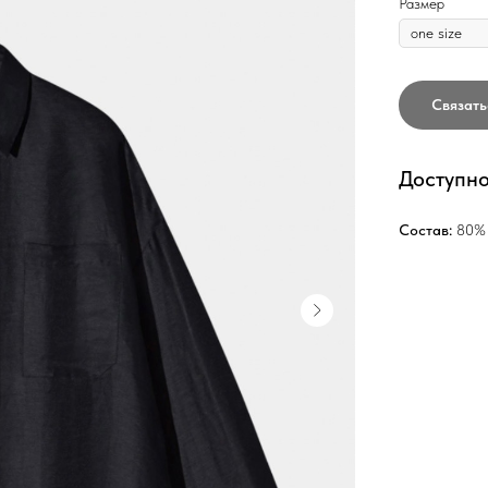
Размер
Связат
Доступно
Состав:
80% 