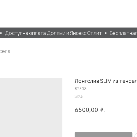
Доступна оплата Долями и Яндекс Сплит
Бесплатная до
нсела
Лонгслив SLIM из тенсе
B2508
SKU:
6500,00
₽.