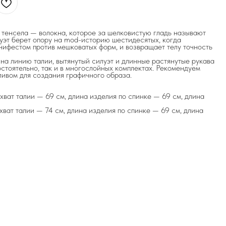
о тенсела — волокна, которое за шелковистую гладь называют
уэт берет опору на mod-историю шестидесятых, когда
нифестом против мешковатых форм, и возвращает телу точность
а линию талии, вытянутый силуэт и длинные растянутые рукава
остоятельно, так и в многослойных комплектах. Рекомендуем
ливом для создания графичного образа.
бхват талии — 69 см, длина изделия по спинке — 69 см, длина
хват талии — 74 см, длина изделия по спинке — 69 см, длина