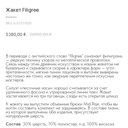
Жакет Filigree
Belartes
SKU:
Jc.01.03.1025
5380,00
₽.
26900,00
₽.
В переводе с английского слово “filigree” означает филигрань
— редкую технику узоров из металлической проволоки.
Связь между этим древним искусством и нашим жакетом не
буквальна и скрывается скорее в характере форм — угол
приталенности, мягкие линии лацканов и вытачек выверены
на главную
настолько же тонко, как ажурные переплетения искусных
мастеров.
Силуэт «песочные часы» хорошо считывается за счет
удлиненного фасона и утрированной линии плеч. Жакет
застегивается на три пуговицы, сзади есть открытая шлица.
К жакету мы выпустили объемные брюки Mid Rise, чтобы вы
info@frwl.store
могли составить комплект не задумываясь. В составе ткани,
+7 919 690-30-30
из которой выполнены оба изделия, присутствует
натуральная шерсть.
Разделы сайта
Состав
: 30% шерсть, 70% полиэстер, п-д: 100% вискоза