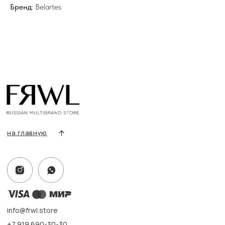
Все товары
Бренд
: Belartes
Разделы товаров
О нас
Сертификаты
Покупателям
Условия возврата/обмена
Оплата и доставка
Контакты, реквизиты
Адрес:
г. Казань, ул. Кремлевская, 2а ПН-ВС с 11:00 до 20:00
г. Казань, ул. Проспект Победы, 141 ТЦ МЕГА
ПН-ВС с 10:00 до 22:00
Информация
Политика конфиденциальности
Публичная оферта
Создание сайта