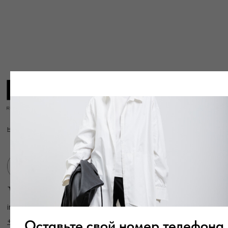
info@frwl.store
+7 919 690-30-30
Разделы сайта
Все товары
Разделы товаров
О нас
Сертификаты
Покупателям
Условия возврата/обмена
Оплата и доставка
Контакты, реквизиты
Адрес:
г. Казань, ул. Кремлевская, 2а ПН-ВС с 11:00 до 20:00
г. Казань, ул. Проспект Победы, 141 ТЦ МЕГА
ПН-ВС с 10:00 до 22:00
Оставьте свой номер телефона
Информация