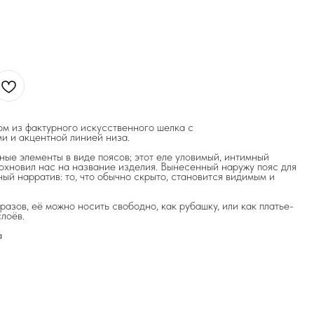
м из фактурного искусственного шелка с
и и акцентной линией низа.
ные элементы в виде поясов; этот еле уловимый, интимный
дохновил нас на название изделия. Вынесенный наружу пояс для
ый нарратив: то, что обычно скрыто, становится видимым и
азов, её можно носить свободно, как рубашку, или как платье-
лоёв.
а