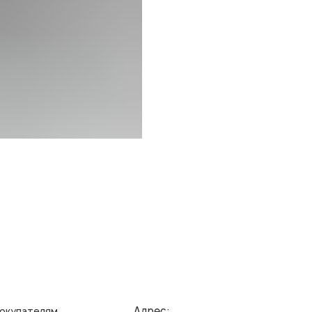
Адрес:
елям
Ин
зврата/обмена
Пол
г. Казань, ул. Кремлевская, 2а ПН-ВС с 11:00 до 20:00
ставка
Публ
г. Казань, ул. Проспект Победы, 141 ТЦ МЕГА
ПН-ВС с 10:00 до 22:00
реквизиты
Созд