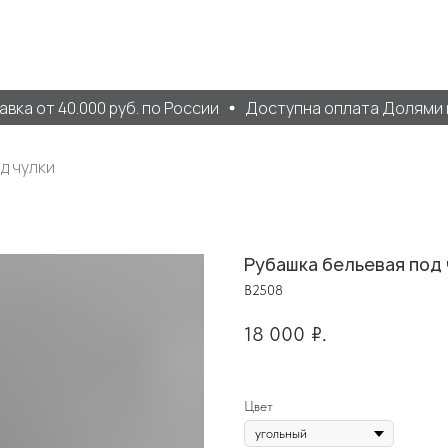
а от 40.000 руб. по России
Доступна оплата Долями и 
д чулки
Рубашка бельевая под
B2508
18 000
₽.
Цвет