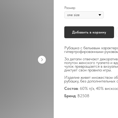
Размер
Добавить в корзину
Рубашка с бельевым характеро
гипертрофированными рукавам
За детали отвечают декоратив
полутон женского туалета и в
чулок превращается в визуальн
диктует свои правила игры.
Изделие живет множеством обр
рубашку, без дополнительных с
Состав
: 60% п/э, 40% вискоз
Бренд
: В2508