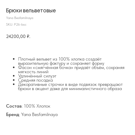
Брюки вельветовые
Yana Besfamilnaya
SKU:
P26-bsc
24200,00
₽.
Плотный вельвет из 100% хлопка создаёт
на главную
выразительную фактуру и сохраняет форму
Фасон «смягчённая бочка» придаёт объём, сохраняя
мягкость линий
Удлинённый силуэт
Средняя посадка
Декоративные строчки в виде подвязок превращают
брюки в акцент даже для минималистичного образа
info@frwl.store
+7 919 690-30-30
Состав
: 100% Хлопок
Разделы сайта
Бренд
: Yana Besfamilnaya
Все товары
Разделы товаров
О нас