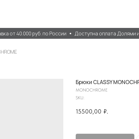
а от 40.000 руб. по России
Доступна оплата Долями и 
CHROME
Брюки CLASSY MONOCH
MONOCHROME
SKU:
15500,00
₽.