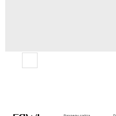
Разделы сайта
Покупат
Все товары
Условия во
Разделы товаров
Оплата и до
на главную
О нас
Контакты, р
Сертификаты