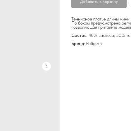
Добавить в корзину
Теннисное платье длины мини
По бокам предусмотрена регул
позволяющая приталить модель
Состав
: 40% вискоза, 30% т
Бренд
: Pafigizm