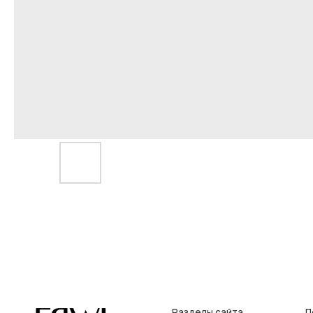
Разделы сайта
Покупат
Все товары
Условия во
Разделы товаров
Оплата и до
на главную
О нас
Контакты, р
Сертификаты