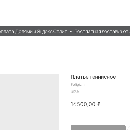
лата Долями и Яндекс Сплит
Бесплатная доставка от 40
Платье теннисное
Pafigizm
SKU:
16500,00
₽.