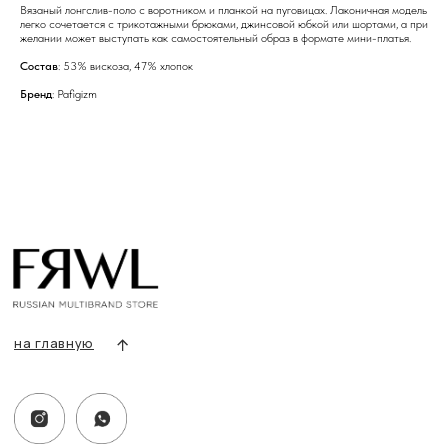
Вязаный лонгслив-поло с воротником и планкой на пуговицах. Лаконичная модель
легко сочетается с трикотажными брюками, джинсовой юбкой или шортами, а при
желании может выступать как самостоятельный образ в формате мини-платья.
Состав
: 53% вискоза, 47% хлопок
Бренд
: Pafigizm
info@frwl.store
+7 919 690-30-30
Разделы сайта
Все товары
Разделы товаров
О нас
Сертификаты
Покупателям
Условия возврата/обмена
Оплата и доставка
Контакты, реквизиты
Адрес:
г. Казань, ул. Кремлевская, 2а ПН-ВС с 11:00 до 20:00
г. Казань, ул. Проспект Победы, 141 ТЦ МЕГА