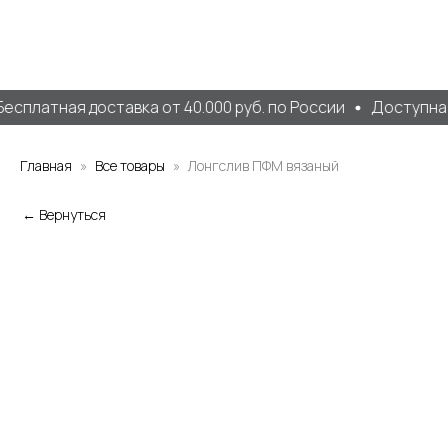
есплатная доставка от 40.000 руб. по России
Доступна 
Главная
Все товары
Лонгслив ПФМ вязаный
← Вернуться