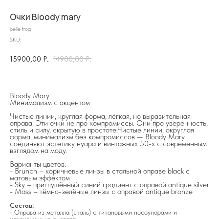
Очки Bloody mary
belle frog
SKU:
15900,00
₽.
14900,00
₽.
Bloody Mary
Минимализм с акцентом
Чистые линии, круглая форма, лёгкая, но выразительная
оправа. Эти очки не про компромиссы. Они про уверенность,
стиль и силу, скрытую в простоте.Чистые линии, округлая
на главную
форма, минимализм без компромиссов — Bloody Mary
соединяют эстетику нуара и винтажных 50-х с современным
взглядом на моду.
Варианты цветов:
- Brunch – коричневые линзы в стальной оправе black с
матовым эффектом
- Sky – приглушённый синий градиент с оправой antique silver
info@frwl.store
- Moss – тёмно-зелёные линзы с оправой antique bronze
+7 919 690-30-30
Состав:
- Оправа из металла (сталь) с титановыми носоупорами и
Разделы сайта
наконечник из ацетата.