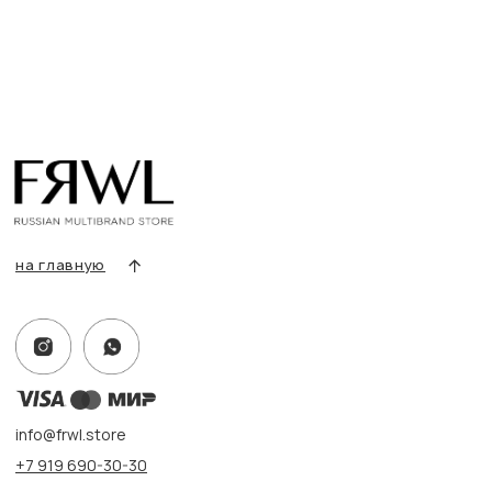
Разделы товаров
О нас
Сертификаты
Покупателям
Условия возврата/обмена
Оплата и доставка
Контакты, реквизиты
Адрес:
г. Казань, ул. Кремлевская, 2а ПН-ВС с 11:00 до 20:00
г. Казань, ул. Проспект Победы, 141 ТЦ МЕГА
ПН-ВС с 10:00 до 22:00
Информация
Политика конфиденциальности
Публичная оферта
Создание сайта