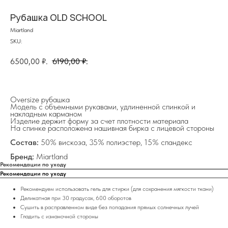
Рубашка OLD SCHOOL
Miartland
SKU:
6500,00
₽.
6190,00
₽.
Oversize рубашка
Модель с объемными рукавами, удлиненной спинкой и
накладным карманом
Изделие держит форму за счет плотности материала
на главную
На спинке расположена нашивная бирка с лицевой стороны
Состав:
50% вискоза, 35% полиэстер, 15% спандекс
Бренд:
Miartland
Рекомендации по уходу
Рекомендации по уходу
info@frwl.store
+7 919 690-30-30
Рекомендуем использовать гель для стирки (для сохранения мягкости ткани)
Деликатная при 30 градусах, 600 оборотов
Сушить в расправленном виде без попадания прямых солнечных лучей
Разделы сайта
Гладить с изнаночной стороны
Все товары