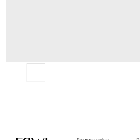
Разделы сайта
Покупат
Все товары
Условия во
Разделы товаров
Оплата и до
на главную
О нас
Контакты, р
Сертификаты