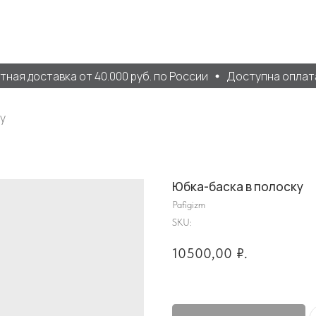
ая доставка от 40.000 руб. по России
Доступна оплата 
у
Юбка-баска в полоску
Pafigizm
SKU:
10500,00
₽.