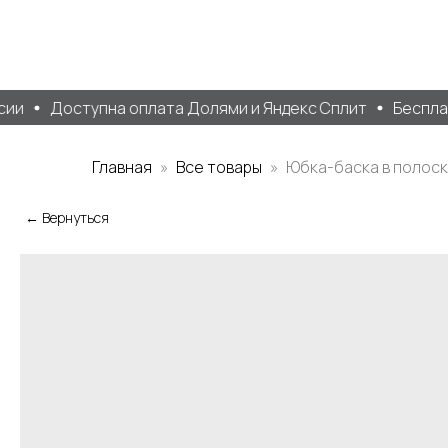
ии
Доступна оплата Долями и Яндекс Сплит
Бесплатн
Главная
Все товары
Юбка-баска в полоск
← Вернуться