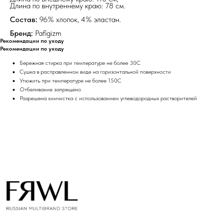
Длина по внутреннему краю: 78 см.
Состав:
96% хлопок, 4% эластан.
Бренд:
Pafigizm
на главную
Рекомендации по уходу
Рекомендации по уходу
Бережная стирка при температуре не более 30С
Сушка в расправленном виде на горизонтальной поверхности
Утюжить при температуре не более 150С
Отбеливание запрещено
info@frwl.store
Разрешена химчистка с использованием углеводородных растворителей
+7 919 690-30-30
Разделы сайта
Все товары
Разделы товаров
О нас
Сертификаты
Покупателям
Условия возврата/обмена
Оплата и доставка
Контакты, реквизиты