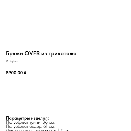
Брюки OVER из трикотажа
Pafigizm
8900,00
₽.
Добавить в корзину
Параметры изделия:
Полуобхват талии: 36 см;
Полуобхват бедер: 61 см;
Длина по внешнему краю: 110 см;