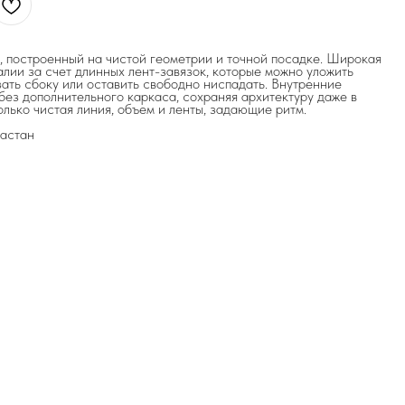
 построенный на чистой геометрии и точной посадке. Широкая
алии за счет длинных лент-завязок, которые можно уложить
зать сбоку или оставить свободно ниспадать. Внутренние
ез дополнительного каркаса, сохраняя архитектуру даже в
олько чистая линия, объем и ленты, задающие ритм.
ластан