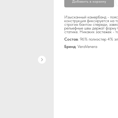
Добавить в корзину
Изысканный камербанд - пояс,
конструкция фиксируется на т
строгим бантом спереди, завя
рельефные швы держат форму б
статике. Никаких застежек - т
Состав
: 96% полиэстер 4% э
Бренд
: VeraVenera