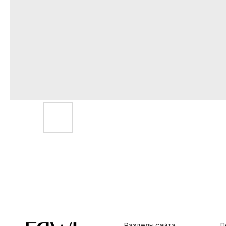
Разделы сайта
Покупат
Все товары
Условия во
Разделы товаров
Оплата и до
на главную
О нас
Контакты, р
Сертификаты