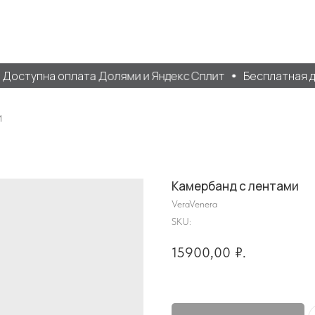
оступна оплата Долями и Яндекс Сплит
Бесплатная дос
и
Камербанд с лентами
VeraVenera
SKU:
15900,00
₽.