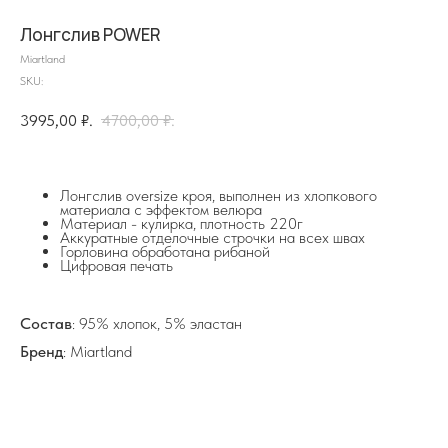
Лонгслив POWER
Miartland
SKU:
3995,00
₽.
4700,00
₽.
на главную
Лонгслив oversize кроя, выполнен из хлопкового
материала с эффектом велюра
Материал - кулирка, плотность 220г
Аккуратные отделочные строчки на всех швах
Горловина обработана рибаной
Цифровая печать
info@frwl.store
+7 919 690-30-30
Состав
: 95% хлопок, 5% эластан
Разделы сайта
Бренд
: Miartland
Все товары
Разделы товаров
О нас
Сертификаты