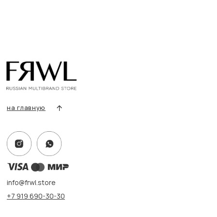
О нас
Сертификаты
Покупателям
Условия возврата/обмена
Оплата и доставка
Контакты, реквизиты
Адрес:
г. Казань, ул. Кремлевская, 2а ПН-ВС с 11:00 до 20:00
г. Казань, ул. Проспект Победы, 141 ТЦ МЕГА
ПН-ВС с 10:00 до 22:00
Информация
Политика конфиденциальности
Публичная оферта
Создание сайта