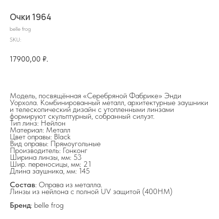
Очки 1964
belle frog
SKU:
17900,00
₽.
Модель, посвящённая «Серебряной Фабрике» Энди
Уорхола. Комбинированный металл, архитектурные заушники
и телескопический дизайн с утопленными линзами
на главную
формируют скульптурный, собранный силуэт.
Тип линз: Нейлон
Материал: Металл
Цвет оправы: Black
Вид оправы: Прямоугольные
Производитель: Гонконг
Ширина линзы, мм: 53
Шир. переносицы, мм: 21
info@frwl.store
Длина заушника, мм: 145
+7 919 690-30-30
Состав
: Оправа из металла.
Линзы из нейлона с полной UV защитой (400HM)
Разделы сайта
Бренд
: belle frog
Все товары
Разделы товаров