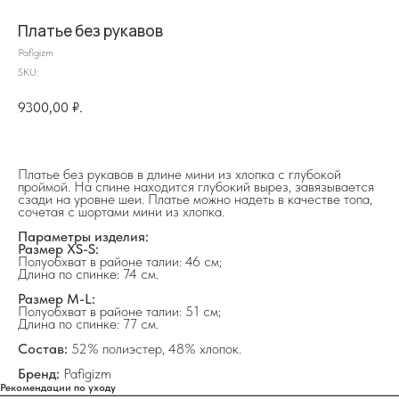
Платье без рукавов
Pafigizm
SKU:
9300,00
₽.
Платье без рукавов в длине мини из хлопка с глубокой
проймой. На спине находится глубокий вырез, завязывается
сзади на уровне шеи. Платье можно надеть в качестве топа,
сочетая с шортами мини из хлопка.
Параметры изделия:
Размер XS-S:
Полуобхват в районе талии: 46 см;
Длина по спинке: 74 см.
на главную
Размер M-L:
Полуобхват в районе талии: 51 см;
Длина по спинке: 77 см.
Состав:
52% полиэстер, 48% хлопок.
Бренд:
Pafigizm
Рекомендации по уходу
info@frwl.store