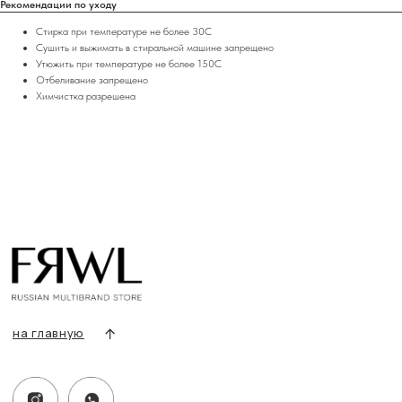
Рекомендации по уходу
+7 919 690-30-30
Стирка при температуре не более 30С
Сушить и выжимать в стиральной машине запрещено
Разделы сайта
Утюжить при температуре не более 150С
Все товары
Отбеливание запрещено
Разделы товаров
Химчистка разрешена
О нас
Сертификаты
Покупателям
Условия возврата/обмена
Оплата и доставка
Контакты, реквизиты
Адрес:
г. Казань, ул. Кремлевская, 2а ПН-ВС с 11:00 до 20:00
г. Казань, ул. Проспект Победы, 141 ТЦ МЕГА
ПН-ВС с 10:00 до 22:00
Информация
Политика конфиденциальности
Публичная оферта