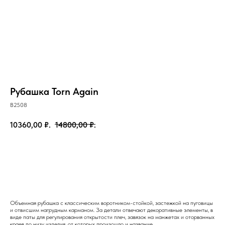
Рубашка Torn Again
B2508
10360,00
₽.
14800,00
₽.
Добавить в корзину
Объемная рубашка с классическим воротником-стойкой, застежкой на пуговицы
и отвисшим нагрудным карманом. За детали отвечают декоративные элементы, в
виде паты для регулирования открытости плеч, завязок на манжетах и оторванных
краев по низу изделия, от которых произошло и название.