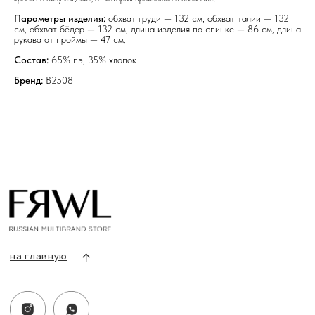
на главную
Параметры изделия:
обхват груди — 132 см, обхват талии — 132
см, обхват бёдер — 132 см, длина изделия по спинке — 86 см, длина
рукава от проймы — 47 см.
Состав:
65% пэ, 35% хлопок
Бренд:
B2508
info@frwl.store
+7 919 690-30-30
Разделы сайта
Все товары
Разделы товаров
О нас
Сертификаты
Покупателям
Условия возврата/обмена
Оплата и доставка
Контакты, реквизиты
Адрес:
г. Казань, ул. Кремлевская, 2а ПН-ВС с 11:00 до 20:00