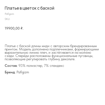
Платье в цветок с баской
Pafigizm
SKU:
19900,00
₽.
на главную
Платье с баской длины миди с авторским брендированным
принтом. Модель дополнена подплечниками, формирующими
выразительную линию плеч, и застёгивается на молнию
сзади. Спереди расположены функциональные пуговицы,
позволяющие регулировать глубину декольте.
info@frwl.store
+7 919 690-30-30
Состав
: 93% полиэстер, 7% спандекс
Бренд
: Pafigizm
Разделы сайта
Все товары
Разделы товаров
О нас
Сертификаты
Покупателям