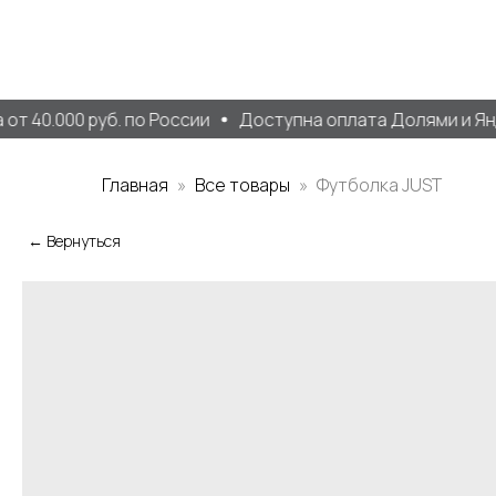
т 40.000 руб. по России
Доступна оплата Долями и Янд
Главная
Все товары
Футболка JUST
← Вернуться