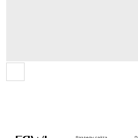
Разделы сайта
Покупат
Все товары
Условия во
Разделы товаров
Оплата и до
на главную
О нас
Контакты, р
Сертификаты