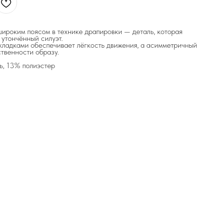
ироким поясом в технике драпировки — деталь, которая
 утончённый силуэт.
кладками обеспечивает лёгкость движения, а асимметричный
ственности образу.
ь, 13% полиэстер