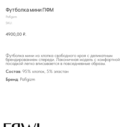
Футболка мини ПФМ
Pafigizm
SKU:
4900,00
₽.
на главную
Футболка мини из хлопка свободного кроя с деликатным
брендированием спереди. Лаконичная модель с комфортной
посадкой легко вписывается в повседневные образы.
info@frwl.store
Состав
: 95% хлопок, 5% эластан
+7 919 690-30-30
Бренд
: Pafigizm
Разделы сайта
Все товары
Разделы товаров
О нас
Сертификаты
Покупателям
Условия возврата/обмена