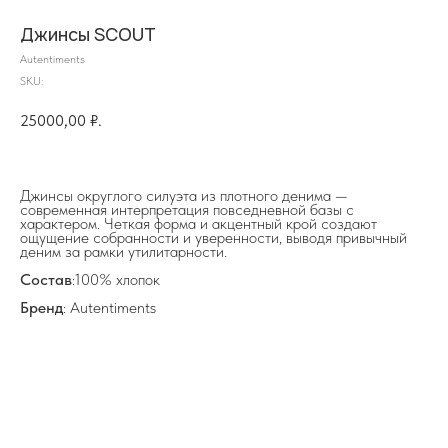
Джинсы SCOUT
Autentiments
SKU:
25000,00
₽.
на главную
Джинсы округлого силуэта из плотного денима —
современная интерпретация повседневной базы с
характером. Четкая форма и акцентный крой создают
ощущение собранности и уверенности, выводя привычный
деним за рамки утилитарности.
info@frwl.store
+7 919 690-30-30
Состав
:100% хлопок
Бренд
: Autentiments
Разделы сайта
Все товары
Разделы товаров
О нас
Сертификаты
Покупателям