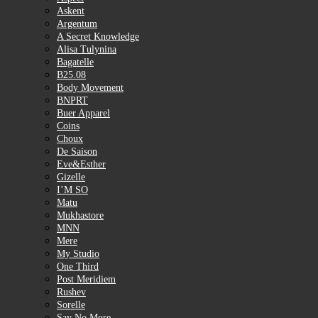
Askent
Argentum
A Secret Knowledge
Alisa Tulynina
Bagatelle
B25.08
Body Movement
BNPRT
Buer Apparel
Coins
Choux
De Saison
Eve&Esther
Gizelle
I’M SO
Matu
Mukhastore
MNN
Mere
My Studio
One Third
Post Meridiem
Rushev
Sorelle
Say No More