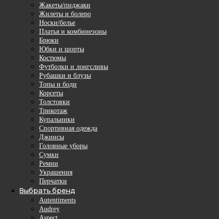
Жакеты/пиджаки
Жилеты и болеро
Носки/белье
Платья и комбинезоны
Брюки
Юбки и шорты
Костюмы
Футболки и лонгсливы
Рубашки и блузы
Топы и боди
Корсеты
Толстовки
Трикотаж
Купальники
Спортивная одежда
Джинсы
Головные уборы
Сумки
Ремни
Украшения
Перчатки
Выбрать бренд
Autentiments
Audrey
Aspect