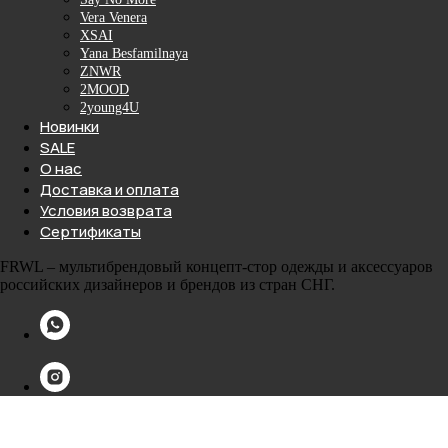
Vera Venera
XSAI
Yana Besfamilnaya
ZNWR
2MOOD
2young4U
Новинки
SALE
О нас
Доставка и оплата
Условия возврата
Сертификаты
FRWL – мультибрендовый концепт-стор одежды и аксессуаров
российских дизайнеров и брендов из стран СНГ.