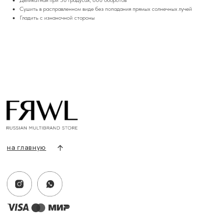
Разделы сайта
Сушить в расправленном виде без попадания прямых солнечных лучей
Все товары
Гладить с изнаночной стороны
Разделы товаров
О нас
Сертификаты
Покупателям
Условия возврата/обмена
Оплата и доставка
Контакты, реквизиты
Адрес:
г. Казань, ул. Кремлевская, 2а ПН-ВС с 11:00 до 20:00
г. Казань, ул. Проспект Победы, 141 ТЦ МЕГА
ПН-ВС с 10:00 до 22:00
Информация
Политика конфиденциальности
Публичная оферта
Создание сайта