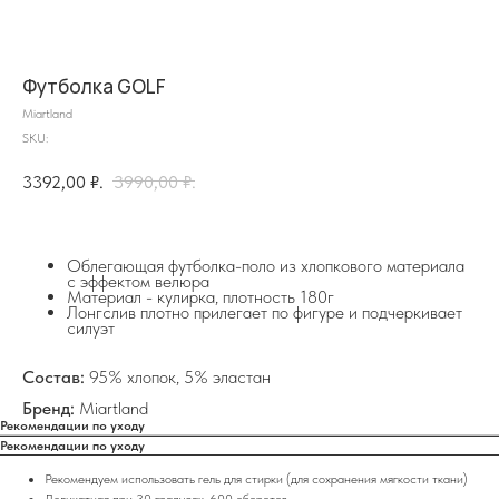
Футболка GOLF
Miartland
SKU:
3392,00
₽.
3990,00
₽.
Oблегающая футболка-поло из хлопкового материала
с эффектом велюра
Материал - кулирка, плотность 180г
Лонгслив плотно прилегает по фигуре и подчеркивает
на главную
силуэт
Состав:
95% хлопок, 5% эластан
Бренд:
Miartland
Рекомендации по уходу
info@frwl.store
Рекомендации по уходу
+7 919 690-30-30
Рекомендуем использовать гель для стирки (для сохранения мягкости ткани)
Деликатная при 30 градусах, 600 оборотов