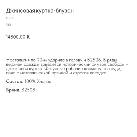
Джинсовая куртка-блузон
B2508
SKU:
14800,00
₽.
на главную
Ностальгия по 90-м ударила в голову и В2508. В ряды
верхней одежды врывается исторический символ свободы –
джинсовая куртка. Фигурные рабочие карманы на груди,
пояс с металлической пряжкой и строгая посадка.
info@frwl.store
Состав
: 100% Хлопок
+7 919 690-30-30
Бренд
: В2508
Разделы сайта
Все товары
Разделы товаров
О нас
Сертификаты
Покупателям
Условия возврата/обмена