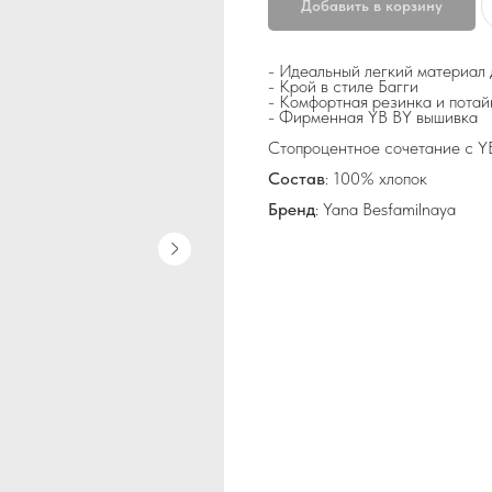
Добавить в корзину
- Идеальный легкий материал 
- Крой в стиле Багги
- Комфортная резинка и пота
- Фирменная YB BY вышивка
Стопроцентное сочетание с YB
Состав
: 100% хлопок
Бренд
: Yana Besfamilnaya