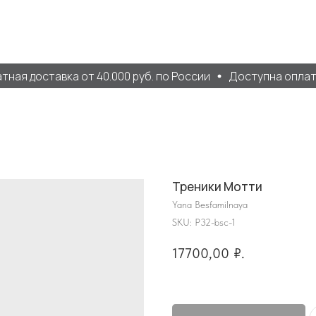
ая доставка от 40.000 руб. по России
Доступна оплата 
Треники Мотти
Yana Besfamilnaya
SKU:
P32-bsc-1
17700,00
₽.