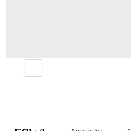
Разделы сайта
Покупат
Все товары
Условия во
Разделы товаров
Оплата и до
на главную
О нас
Контакты, р
Сертификаты