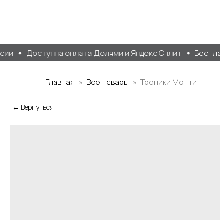
ии
Доступна оплата Долями и Яндекс Сплит
Бесплатн
Главная
Все товары
Треники Мотти
← Вернуться