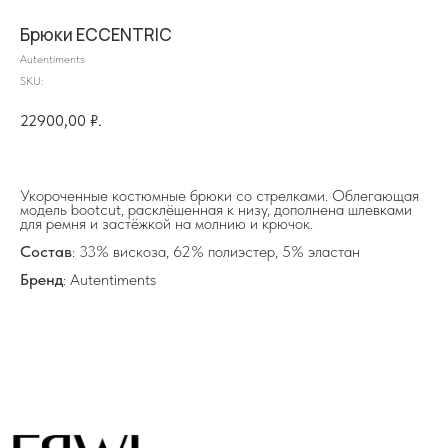
Брюки ECCENTRIC
Autentiments
SKU:
22900,00
₽.
на главную
Укороченные костюмные брюки со стрелками. Облегающая
модель bootcut, расклёшенная к низу, дополнена шлевками
для ремня и застёжкой на молнию и крючок.
info@frwl.store
Состав
: 33% вискоза, 62% полиэстер, 5% эластан
+7 919 690-30-30
Бренд
: Autentiments
Разделы сайта
Все товары
Разделы товаров
О нас
Сертификаты
Покупателям
Условия возврата/обмена