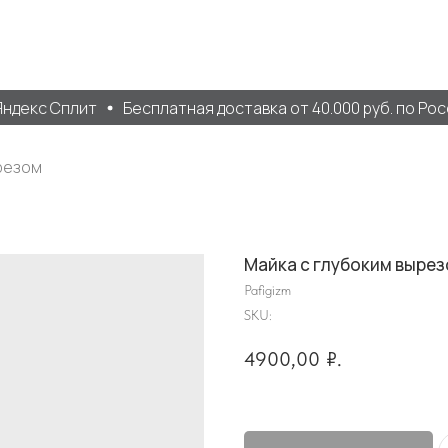
декс Сплит
Бесплатная доставка от 40.000 руб. по Росс
резом
Майка с глубоким выре
Pafigizm
SKU:
4900,00
₽.