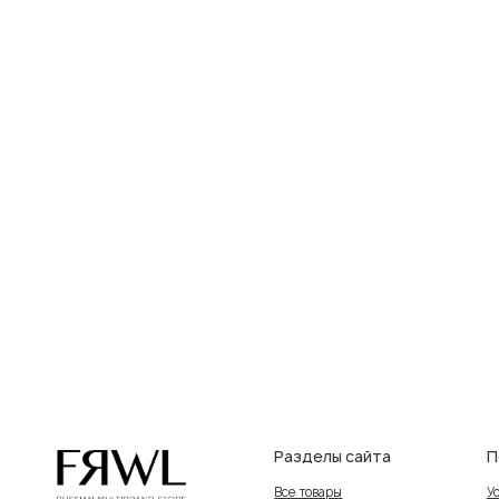
Разделы сайта
Покупат
Все товары
Условия во
Разделы товаров
Оплата и до
на главную
О нас
Контакты, 
Сертификаты