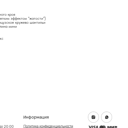
ного кроя
легким эффектом "жатости")
нцузское кружево шантильи
лина мини
кс
формация
итика конфиденциальности
ичная оферта
info@frwl.store
ание сайта
+7 919 690-30-30