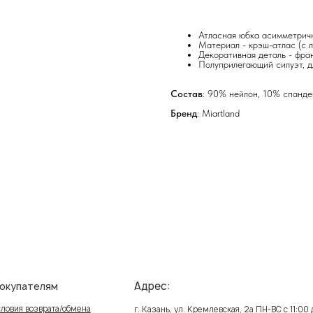
Атласная юбка асимметрич
Материал - крэш-атлас (с 
Декоративная деталь - фра
Полуприлегающий силуэт, д
Состав
: 90% нейлон, 10% спанде
Бренд
: Miartland
Адрес:
елям
Ин
зврата/обмена
Пол
г. Казань, ул. Кремлевская, 2а ПН-ВС с 11:00 до 20:00
ставка
Публ
г. Казань, ул. Проспект Победы, 141 ТЦ МЕГА
ПН-ВС с 10:00 до 22:00
реквизиты
Созд