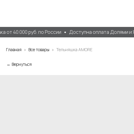
 от 40.000 руб. по России
Доступна оплата Долями и Я
Главная
Все товары
Тельняшка AMORE
← Вернуться