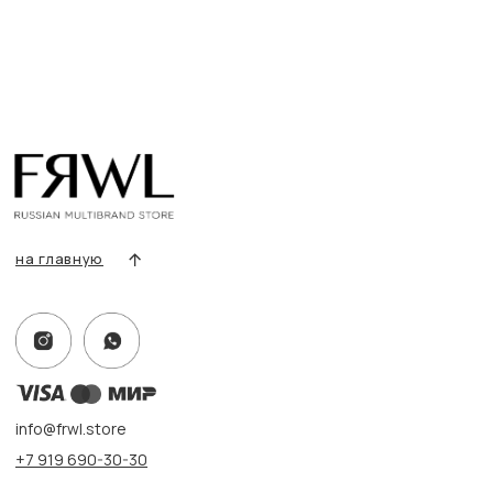
Разделы товаров
О нас
Сертификаты
Покупателям
Условия возврата/обмена
Оплата и доставка
Контакты, реквизиты
Адрес:
г. Казань, ул. Кремлевская, 2а ПН-ВС с 11:00 до 20:00
г. Казань, ул. Проспект Победы, 141 ТЦ МЕГА
ПН-ВС с 10:00 до 22:00
Информация
Политика конфиденциальности
Публичная оферта
Создание сайта