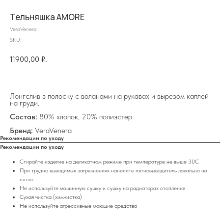
Тельняшка AMORE
VeraVenera
SKU:
11900,00
₽.
Лонгслив в полоску с воланами на рукавах и вырезом каплей
на груди.
на главную
Состав:
80% хлопок, 20% полиэстер
Бренд:
VeraVenera
Рекомендации по уходу
Рекомендации по уходу
Стирайте изделие на деликатном режиме при температуре не выше 30C
info@frwl.store
При трудно выводимых загрязнениях нанесите пятновыводитель локально на
+7 919 690-30-30
пятно
Не используйте машинную сушку и сушку на радиаторах отопления
Сухая чистка (химчистка)
Разделы сайта
Не используйте агрессивные моющие средства
Все товары