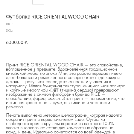
Футболка RICE ORIENTAL WOOD CHAIR
RICE
SKU:
6300,00
₽.
Принт RICE ORIENTAL WOOD CHAIR — это спокойствие,
воплощённое в предмете. Вдохновлённая традиционной
китайской мебелью эпохи Мин, эта работа передаёт идею
дзен-баланса и ремесленного совершенства, где каждая
деталь — результат сосредоточенности и уважения к
материалу. Тёплая бумажная текстура, минимальная палитра
на главную
и крупные иероглифы 心靜 (тишина сердца) превращают
изображение в символ философии бренда RICE —
спокойствие, форма, смысл. Этот принт — напоминание, что
истинная красота не в шуме, а в тишине и честности
ремесла.
Печать выполнена методом шелкографии, которая надолго
сохранит принт в первоначальном виде. Футболка
info@frwl.store
свободного кроя с круглым воротом из плотного 100%
+7 919 690-30-30
хлопка высокого качества для комфортных образов на
каждый день. Идеально сочетаются со всей одеждой в