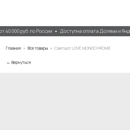
 40.000 руб. по России
Доступна оплата Долями и Янде
Главная
Все товары
Свитшот LOVE MONOCHROME
← Вернуться