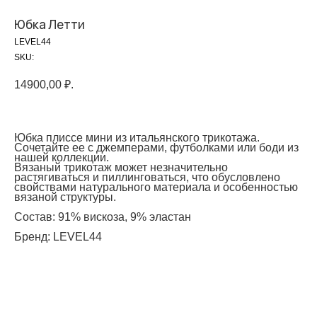
Юбка Летти
LEVEL44
SKU:
14900,00
₽.
на главную
Юбка плиссе мини из итальянского трикотажа.
Сочетайте ее с джемперами, футболками или боди из
нашей коллекции.
Вязаный трикотаж может незначительно
растягиваться и пиллинговаться, что обусловлено
свойствами натурального материала и особенностью
info@frwl.store
вязаной структуры.
+7 919 690-30-30
Состав
: 91% вискоза, 9% эластан
Бренд
: LEVEL44
Разделы сайта
Все товары
Разделы товаров
О нас
Сертификаты
Покупателям