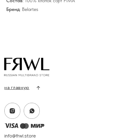
Состав
: 100% хлопок сорт PIMA
Все товары
Бренд
: Belartes
Разделы товаров
О нас
Сертификаты
Покупателям
Условия возврата/обмена
Оплата и доставка
Контакты, реквизиты
Адрес:
г. Казань, ул. Кремлевская, 2а ПН-ВС с 11:00 до 20:00
г. Казань, ул. Проспект Победы, 141 ТЦ МЕГА
ПН-ВС с 10:00 до 22:00
Информация
Политика конфиденциальности
Публичная оферта
Создание сайта