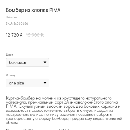
Бомбер из хлопка PIMA
Belartes
SKU:
Br.060626
12 720
₽.
15 900
₽.
Цвет
Размер
на главную
Куртка-бомбер на молнии из хрустящего натурального
материала: премиальный сорт длинноволокнистого хлопка
PIMA. Скульптурный высокий ворот, два боковых кармана и
info@frwl.store
возможность самостоятельно выбрать силуэт, исходя из
настроения: кулиса по низу изделия позволяет собрать
+7 919 690-30-30
трапециевидную форму бомбера, придав ему выразительный
объем.
Разделы сайта