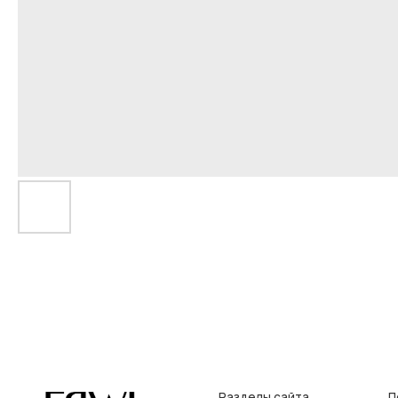
Разделы сайта
Покупат
Все товары
Условия во
Разделы товаров
Оплата и до
на главную
О нас
Контакты, р
Сертификаты