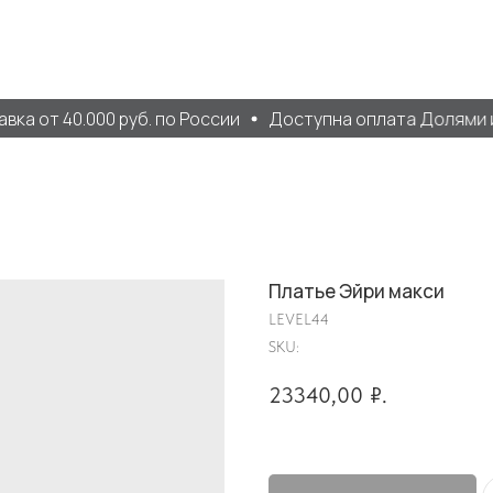
а от 40.000 руб. по России
Доступна оплата Долями и 
Платье Эйри макси
LEVEL44
SKU:
23340,00
₽.