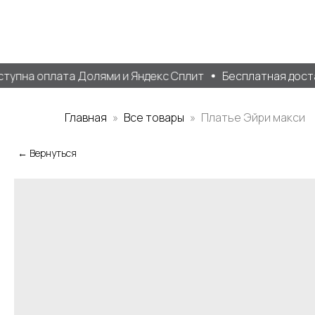
упна оплата Долями и Яндекс Сплит
Бесплатная доставк
Главная
Все товары
Платье Эйри макси
← Вернуться