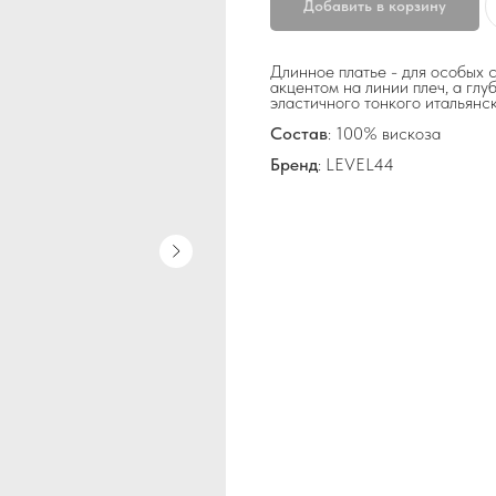
Добавить в корзину
Длинное платье - для особых с
акцентом на линии плеч, а глу
эластичного тонкого итальянс
Состав
: 100% вискоза
Бренд
: LEVEL44