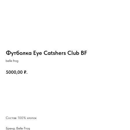
Футболка Eye Catshers Club BF
belle frog
5000,00
₽.
Добавить в корзину
на главную
Состав: 100% хлопок
Бренд: Belle Frog