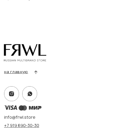
info@frwl.store
+7 919 690-30-30
Разделы сайта
Все товары
Разделы товаров
О нас
Сертификаты
Покупателям
Условия возврата/обмена
Оплата и доставка
Контакты, реквизиты
Адрес:
г. Казань, ул. Кремлевская, 2а ПН-ВС с 11:00 до 20:00
г. Казань, ул. Проспект Победы, 141 ТЦ МЕГА
ПН-ВС с 10:00 до 22:00
Информация