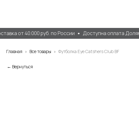
тавка от 40.000 руб. по России
Доступна оплата Долям
Главная
Все товары
Футболка Eye Catshers Club BF
← Вернуться