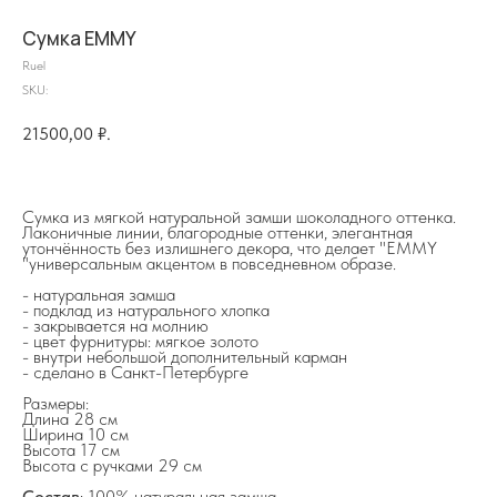
Сумка EMMY
Ruel
SKU:
21500,00
₽.
Сумка из мягкой натуральной замши шоколадного оттенка.
Лаконичные линии, благородные оттенки, элегантная
утончённость без излишнего декора, что делает "EMMY
"универсальным акцентом в повседневном образе.
- натуральная замша
на главную
- подклад из натурального хлопка
- закрывается на молнию
- цвет фурнитуры: мягкое золото
- внутри небольшой дополнительный карман
- сделано в Санкт-Петербурге
Размеры:
info@frwl.store
Длина 28 см
Ширина 10 см
+7 919 690-30-30
Высота 17 см
Высота с ручками 29 см
Разделы сайта
Состав
: 100% натуральная замша