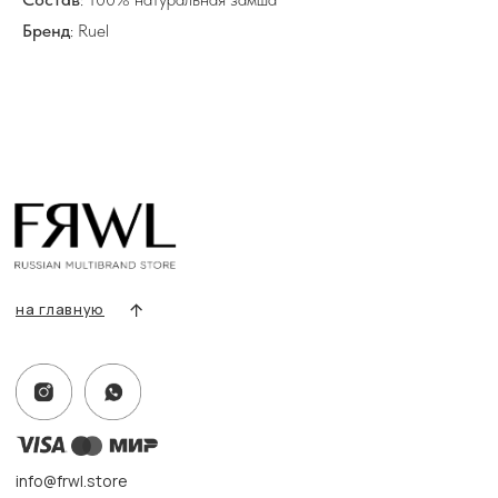
Все товары
Бренд
: Ruel
Разделы товаров
О нас
Сертификаты
Покупателям
Условия возврата/обмена
Оплата и доставка
Контакты, реквизиты
Адрес:
г. Казань, ул. Кремлевская, 2а ПН-ВС с 11:00 до 20:00
г. Казань, ул. Проспект Победы, 141 ТЦ МЕГА
ПН-ВС с 10:00 до 22:00
Информация
Политика конфиденциальности
Публичная оферта
Создание сайта