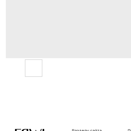
Разделы сайта
Покупат
Все товары
Условия во
Разделы товаров
Оплата и до
на главную
О нас
Контакты, р
Сертификаты