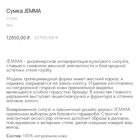
Сумка JEMMA
COINS
SKU:
12850,00
₽.
25700,00
₽.
JEMMA - дизайнерская интерпретация культового силуэта,
ставшего символом женской элегантности и благородной
эстетики стиля royalty.
Модель трапециевидной формы имеет жесткий каркас и
на главную
надежно закрывается на замок-клипсу. Изделие изготовлено
из натуральной гладкой кожи премиальной выделки,
являющейся особой гордостью бренда. В качестве главного
украшения выступает акцентная ручка и фурнитура в оттенке
матовое золото.
Вневременной силуэт и лаконичный дизайн делают JEMMA
идеальным выбором для базового гардероба. Строгий и
info@frwl.store
элегантный аксессуар отлично дополнит образы в деловом,
+7 919 690-30-30
повседневном и вечернем стиле, делая изящным каждый ваш
выход.
Разделы сайта
Состав:
100% натуральная кожа