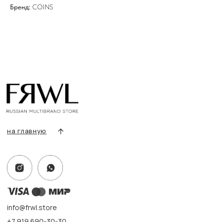
Все товары
Бренд:
COINS
Разделы товаров
О нас
Сертификаты
Покупателям
Условия возврата/обмена
Оплата и доставка
Контакты, реквизиты
Адрес:
г. Казань, ул. Кремлевская, 2а ПН-ВС с 11:00 до 20:00
г. Казань, ул. Проспект Победы, 141 ТЦ МЕГА
ПН-ВС с 10:00 до 22:00
Информация
Политика конфиденциальности
Публичная оферта
Создание сайта