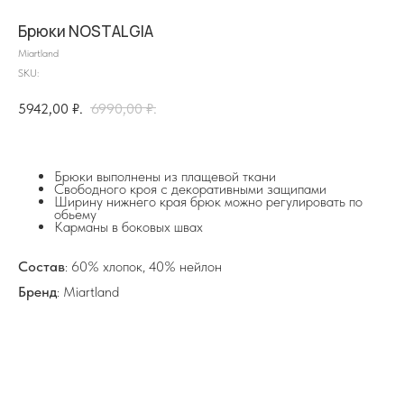
Брюки NOSTALGIA
Miartland
SKU:
5942,00
₽.
6990,00
₽.
на главную
Брюки выполнены из плащевой ткани
Свободного кроя с декоративными защипами
Ширину нижнего края брюк можно регулировать по
обьему
Карманы в боковых швах
info@frwl.store
+7 919 690-30-30
Состав
: 60% хлопок, 40% нейлон
Бренд
: Miartland
Разделы сайта
Все товары
Разделы товаров
О нас
Сертификаты
Покупателям