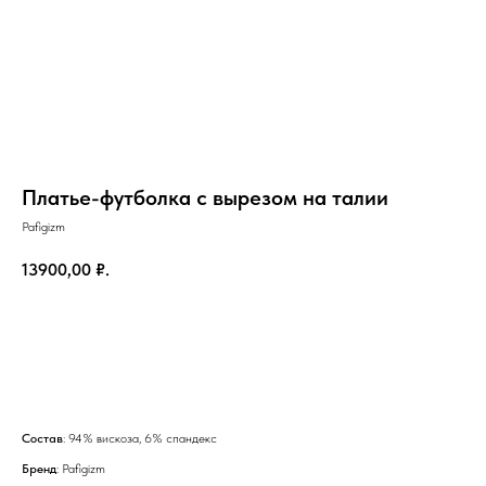
Платье-футболка с вырезом на талии
Pafigizm
13900,00
₽.
Добавить в корзину
на главную
Состав
: 94% вискоза, 6% спандекс
Бренд
: Pafigizm