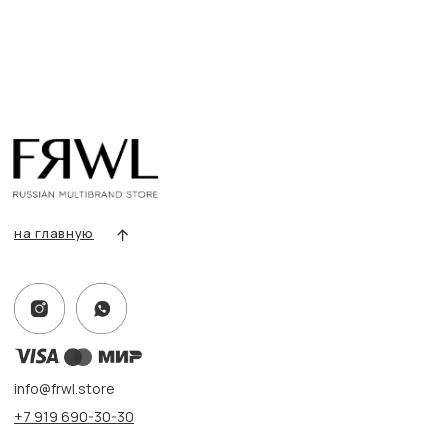
info@frwl.store
+7 919 690-30-30
Разделы сайта
Все товары
Разделы товаров
О нас
Сертификаты
Покупателям
Условия возврата/обмена
Оплата и доставка
Контакты, реквизиты
Адрес:
г. Казань, ул. Кремлевская, 2а ПН-ВС с 11:00 до 20:00
г. Казань, ул. Проспект Победы, 141 ТЦ МЕГА
ПН-ВС с 10:00 до 22:00
Информация