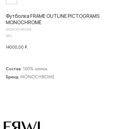
Футболка FRAME OUTLINE PICTOGRAMS
MONOCHROME
MONOCHROME
на главную
SKU:
14000,00
₽.
info@frwl.store
Состав
: 100% хлопок
+7 919 690-30-30
Бренд
: MONOCHROME
Разделы сайта
Все товары
Разделы товаров
О нас
Сертификаты
Покупателям
Условия возврата/обмена